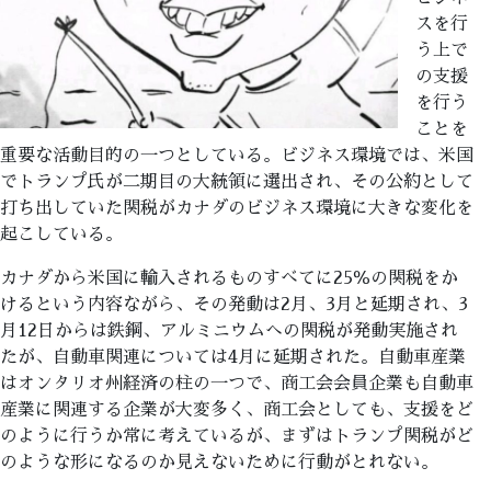
スを行
う上で
の支援
を行う
ことを
重要な活動目的の一つとしている。ビジネス環境では、米国
でトランプ氏が二期目の大統領に選出され、その公約として
打ち出していた関税がカナダのビジネス環境に大きな変化を
起こしている。
カナダから米国に輸入されるものすべてに25％の関税をか
けるという内容ながら、その発動は2月、3月と延期され、3
月12日からは鉄鋼、アルミニウムへの関税が発動実施され
たが、自動車関連については4月に延期された。自動車産業
はオンタリオ州経済の柱の一つで、商工会会員企業も自動車
産業に関連する企業が大変多く、商工会としても、支援をど
のように行うか常に考えているが、まずはトランプ関税がど
のような形になるのか見えないために行動がとれない。