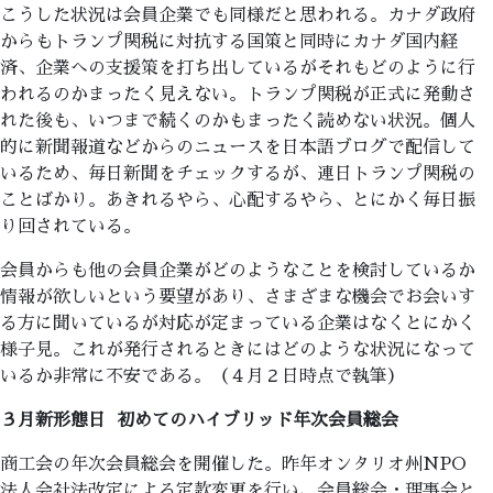
こうした状況は会員企業でも同様だと思われる。カナダ政府
からもトランプ関税に対抗する国策と同時にカナダ国内経
済、企業への支援策を打ち出しているがそれもどのように行
われるのかまったく見えない。トランプ関税が正式に発動さ
れた後も、いつまで続くのかもまったく読めない状況。個人
的に新聞報道などからのニュースを日本語ブログで配信して
いるため、毎日新聞をチェックするが、連日トランプ関税の
ことばかり。あきれるやら、心配するやら、とにかく毎日振
り回されている。
会員からも他の会員企業がどのようなことを検討しているか
情報が欲しいという要望があり、さまざまな機会でお会いす
る方に聞いているが対応が定まっている企業はなくとにかく
様子見。これが発行されるときにはどのような状況になって
いるか非常に不安である。（４月２日時点で執筆）
３月新形態日
初めてのハイブリッド年次会員総会
商工会の年次会員総会を開催した。昨年オンタリオ州NPO
法人会社法改定による定款変更を行い、会員総会・理事会と