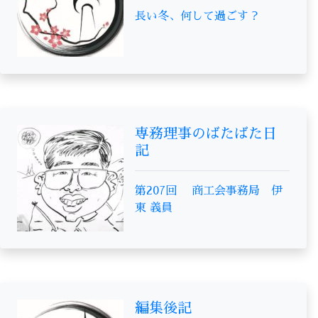
長い冬、何して過ごす？
専務理事のばたばた日
記
第207回 商工会事務局 伊
東 義員
編集後記