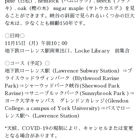
pine（白松）, hemlock（ヘムロック）, beech（ブナノ
キ）, oak（樫の木） sugar maple（サトウカエデ.）を見
ることができます。
峡谷の斜面で見られるいくつかの巨大
な木は、
少なくとも樹齢150年です。
〇日時〇
11月15日（月）午前10：00
地下鉄ローレンス駅南東出口、Locke Library 前集合
〇コース（予定）〇
地下鉄ローレンス駅（Lawrence Subway Station）⇒ブ
ライスウッドラヴィンパーク（
Blythwood Ravine
Park)⇒シャーウッドパーク峡谷(Sherwood Park
Ravine)⇒サニーブルックパーク(Sunnybrook Park )⇒
ヨーク大学キャンパス グレンドンカレッジ(Glendon
College, a campus of York University)⇒バスでロー
レンス駅へ（
Lawrence Station）
*天候、COVID-19の規制により、
キャンセルまたは変更
となる場合があります。