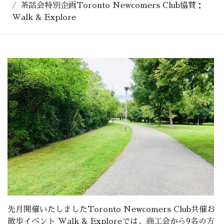
茶話会特別企画Toronto Newcomers Club協賛：
Walk & Explore
先月開催いたしました
Toronto
Newcomers
Club
共催
お
散歩イベント
Walk
&
Explore
では、
商工会
から9名の方