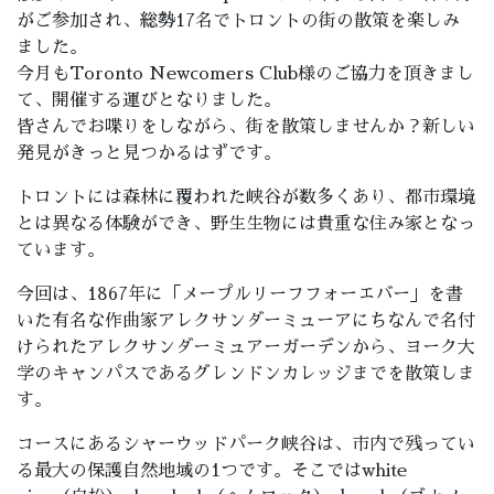
がご参加され、
総勢17名でトロントの街の散策を楽しみ
ました。
今月も
Toronto
Newcomers
Club
様のご協力を頂きまし
て、開催する運びとなりました。
皆さんでお喋りをしながら、街を散策しませんか？
新しい
発見がきっと見つかるはずです。
トロントには森林に覆われた峡谷が数多くあり、
都市環境
とは異なる体験ができ、
野生生物には貴重な住み家となっ
ています。
今回は、1867年に「メープルリーフフォーエバー」
を書
いた有名な作曲家アレクサンダーミューアにちなんで名付
けら
れたアレクサンダーミュアーガーデンから、
ヨーク大
学のキャンパスであるグレンドンカレッジまでを散策しま
す。
コースにあるシャーウッドパーク峡谷は、
市内で残ってい
る最大の保護自然地域の1つです。
そこではwhite