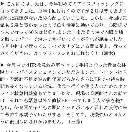
▶ こんにちは。先日、今年初めてのアイスフィッシングに
行ってきました。毎年１回は行くのですが２月は寒くあまり
釣れた経験がないため心配していました。しかし、今回は気
温も６度と暖かかったので魚も活発に動いており、お陰様で
５人で行って60匹ほど釣れました。またその場で内臓と鱗
を取ってバナーで焼いて食べたのですがそれが絶品でした。
３月中旬まで行ってますのでカナダにいる間に是非、行って
みてください。カップラーメンもお忘れなく！（満木）
▶ 今月号ではER救急救命室へ行って手術となった貴重な体
験とアドバイスをシェアしていただきました。トロントは医
師・看護師不足が進み昨年夏ごろからさらにERでの待ち時
間も長くなっている状況。救急へ行くか迷う人のためのオン
ライン救急相談室もできましたが、現場の看護師さんの話で
は「それでも緊急以外で直接ERへ来てしまう人が後を絶た
ない。保育園で子どもの頭にシラミがいると言われ受付に来
て号泣する親子がいたりする」そうです。我慢強いとほんと
うに後回しにされかねません。（三藤）