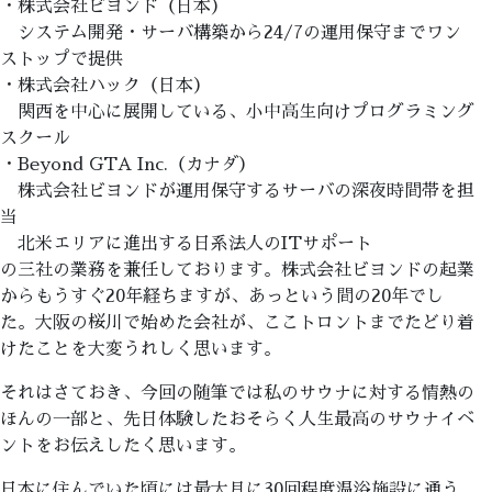
・株式会社ビヨンド（日本）
システム開発・サーバ構築から24/7の運用保守までワン
ストップで提供
・株式会社ハック（日本）
関西を中心に展開している、小中高生向けプログラミング
スクール
・Beyond GTA Inc.（カナダ）
株式会社ビヨンドが運用保守するサーバの深夜時間帯を担
当
北米エリアに進出する日系法人のITサポート
の三社の業務を兼任しております。株式会社ビヨンドの起業
からもうすぐ20年経ちますが、あっという間の20年でし
た。大阪の桜川で始めた会社が、ここトロントまでたどり着
けたことを大変うれしく思います。
それはさておき、今回の随筆では私のサウナに対する情熱の
ほんの一部と、先日体験したおそらく人生最高のサウナイベ
ントをお伝えしたく思います。
日本に住んでいた頃には最大月に30回程度温浴施設に通う