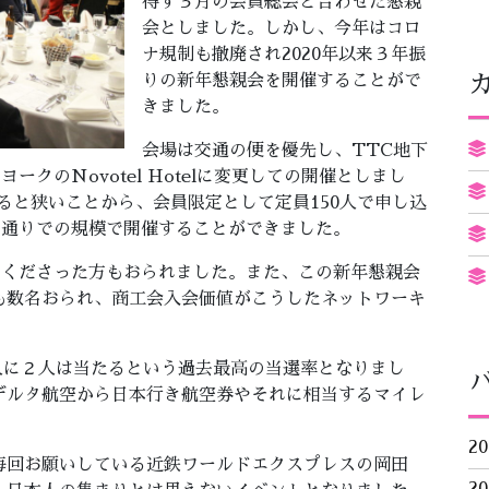
得ず３月の会員総会と合わせた懇親
会としました。しかし、今年はコロ
ナ規制も撤廃され2020年以来３年振
りの新年懇親会を開催することがで
きました。
会場は交通の便を優先し、TTC地下
クのNovotel Hotelに変更しての開催としまし
べると狭いことから、会員限定として定員150人で申し込
定通りでの規模で開催することができました。
てくださった方もおられました。また、この新年懇親会
も数名おられ、商工会入会価値がこうしたネットワーキ
３人に２人は当たるという過去最高の当選率となりまし
デルタ航空から日本行き航空券やそれに相当するマイレ
2
毎回お願いしている近鉄ワールドエクスプレスの岡田