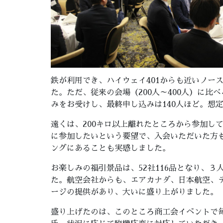
鉄が利用でき、ハイウェイ401からも近いノースヨー
た。ただ、従来の会場（200人～400人）に比
みをお受けし、最終申し込みは140人ほど。想
遠くは、200キロ以上離れたところから参加し
に参加したいという要望で、入会いただいた方
ングにあることも実感しました。
お楽しみの福引景品は、52社116品となり、
た。航空会社からも、エアカナダ、日本航空、
ージの提供があり、大いに盛り上がりました。
盛り上げたのは、このところ商工会イベントで