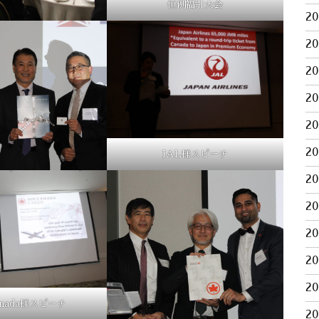
恒例福引大会
2
2
2
2
2
2
JAL様スピーチ
2
2
2
2
2
anada様スピーチ
2