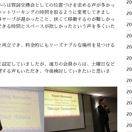
2
からは賀詞交換会としての位置づけを求める声が多かっ
ネットワーキングの時間を取るように変更してきまし
2
事サーブが遅かったこと、狭くて移動するのが難しかっ
2
できる時間とスペースが欲しかったという声を多くいた
2
を両立でき、料金的にもリーズナブルな場所を見つける
2
2
に設定していましたが、遠方の会員からは、土曜日など
2
望する声もいただき、今後検討していきたいと思いま
2
2
2
2
2