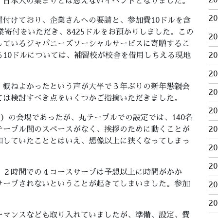
2
、日本人の集まりとは思えないイベントとなりました。
2
付けており、企業さんへの要請と、参加費10ドルを含
業寄付をいただき、8425ドルをお預かりしました。この
2
しているジャパニーズソーシャルサービスに寄贈するこ
10ドルについては、補習校が校舎を借用しちえる現地
2
2
、概ねよかったという声が大半で３年ぶりの新年懇親会
2
ては検討すべき点をいくつかご指摘いただきました。
2
式）の会場であったが、丸テーブルでの設定では、140名
テーブル間のスペースがなく、挨拶のために動くことが
2
知していたこととはいえ、想像以上に狭くなってしまっ
2
2
、２時間での４コースサーブは予想以上に時間がかか
サーブされないということが起きてしまいました。参加
2
2
ーマンスなども取り入れていましたが、準備、設定、費