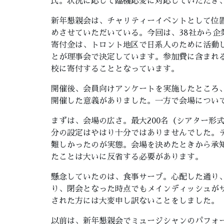
氏。状況に応じて臨機応変に対応していただき
新年懇親会は、チャリティーイベントとして位置
めさせていただいている。今回は、38社から企
寄付金は、トロント地区で日系人のために活動
とが理事会で決定しています。参加費に含まれる
校に寄付することとなっています。
開催後、会員向けアンケートを実施したところ
開催した意義がありました。一方で会場につい
まずは、会場の広さ。最大200名（シアター形
分の設定はやはり十分ではありませんでした。
難しかったのが実態。会場を決めたときから承
たことは大いに反省する必要があります。
懸念していたのは、食事サーブ。心配した通り
り、閉会となった時点でもメインディッシュが
された方には大変申し訳ないことをしました。
以前は、新年懇親会でミュージシャンのパフォ