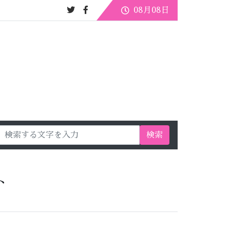
08月08日
検索
ト