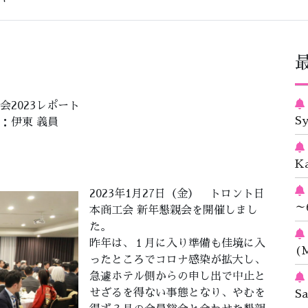
会2023レポート
S
：伊東 義員
K
2023年1月27日（金） トロント日
～
本商工会 新年懇親会を開催しまし
た。
昨年は、１月に入り準備も佳境に入
(M
ったところでコロナ感染が拡大し、
急遽ホテル側からの申し出で中止と
せざるを得ない事態となり、やむを
S