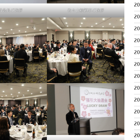
2
高会長ご挨拶
佐々山総領事ご挨拶
2
2
2
2
2
2
2
2
2
2
2