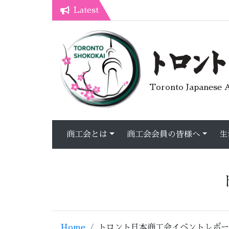
Latest
7月オープンライブラリーカフェ
トロント生活不安疑問質問懇談会
Toronto Japanese A
商工会とは
商工会会員の皆様へ
生
Home
トロント日本商工会イベントレポー