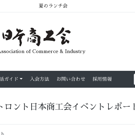
夏のランチ会
ssociation of Commerce & Industry
活ガイド
入会方法
お問い合わせ
採用情報
トロント日本商工会イベントレポー
ト