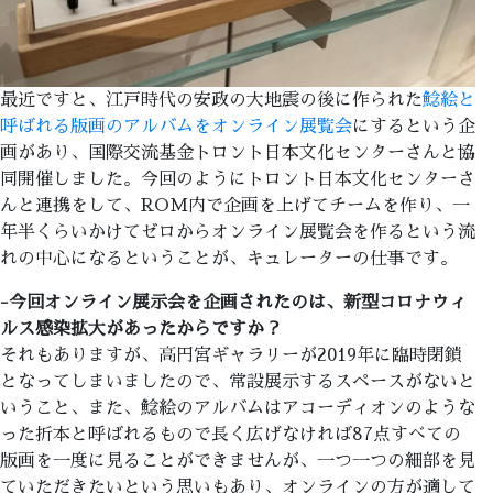
最近ですと、江戸時代の安政の大地震の後に作られた
鯰絵と
呼ばれる版画のアルバムをオンライン展覧会
にするという企
画があり、国際交流基金トロント日本文化センターさんと協
同開催しました。今回のようにトロント日本文化センターさ
んと連携をして、ROM内で企画を上げてチームを作り、一
年半くらいかけてゼロからオンライン展覧会を作るという流
れの中心になるということが、キュレーターの仕事です。
-今回オンライン展示会を企画されたのは、新型コロナウィ
ルス感染拡大があったからですか？
それもありますが、高円宮ギャラリーが2019年に臨時閉鎖
となってしまいましたので、常設展示するスペースがないと
いうこと、また、鯰絵のアルバムはアコーディオンのような
った折本と呼ばれるもので長く広げなければ87点すべての
版画を一度に見ることができませんが、一つ一つの細部を見
ていただきたいという思いもあり、オンラインの方が適して