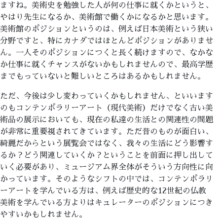
ますね。美術史を勉強した人が何の仕事に就くかというと、
やはり先生になるか、美術館で働くかになるかと思います。
美術館のポジションというのは、例えば日本美術という狭い
分野ですと、特にカナダではほとんどポジションがありませ
ん。一人そのポジションにつくと長く続けますので、なかな
か仕事に就くチャンスがないかもしれませんので、最高学歴
までもっていないと難しいところはあるかもしれません。
ただ、今後は少し変わっていくかもしれません、といいます
のもコンテンポラリーアート（現代美術）だけでなく古い美
術品の展示においても、現在の私達の生活との関連性の問題
が非常に重要視されてきています。ただ昔のものが面白い、
綺麗だからという展覧会ではなく、我々の生活にどう影響す
るか？どう関連していくか？ということを前面に押し出して
いく必要があり、ミュージアム界全体がそういう方向性に向
かっています。そのようなシフトの中では、コンテンポラリ
ーアートを学んでいる方は、例えば歴史的な12世紀の仏教
美術を学んでいる方よりはキュレーターのポジションにつき
やすいかもしれません。