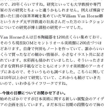
ので、20年くらいですね。研究といっても大学教授や専門
家の方の研究とちょっと違うかもしれません。例えば博論で
書いた仁清の抹茶茶碗を集めていたWilliam Van Horne卿
というカナダ太平洋鉄道の社長さんだった方のコレクション
についての研究が博士課程の研究テーマでした。
Van Horneさんは日本陶磁器を1200点くらい集めており、
そのうち現在ROMとモントリオール美術館に200点づつほ
どあります。自身で何冊もノートを作っていて、誰からいい
くらで買ったなどの細かい情報が、小さなイラスト共に記さ
れています。水彩画も描かれていましたし、そういったさま
ざまな資料が手紙などとともにオンタリオ美術館のアーカイ
ブにあるので、そういうものも調べました。こちらに関して
は10年以上かけて研究していて、これからも続けていきた
いので、いわゆるライフワークですね。
-今後の目標についてお聞かせ下さい。
始めたばかりですが日本美術に関する新しい展覧会のアイデ
アの企画を出しています。まだ本当に初期の段階なので海の