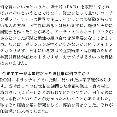
何を言いたいかというと、博士号（Ph.D）を取得しなけれ
ばいけないということではなく、修士をとって且つ、コンテ
ンポラリーアートの世界でキュレーションの実経験を持って
いる人の方が、可能性はあるとは思いますね。勉強と実際に
展覧会を作ったことがある、アーティストのネットワークが
あるといった経験と勉強の組み合わせが重要になってきます
ね。あとは、ポジションが空くか空かないかというタイミン
グもあります。日本にいる方は公立美術館・博物館のための
学芸員資格が必須のようですが、カナダではそういった資格
はありません。
-今までで一番印象的だったお仕事は何ですか？
ROMにボランティアでいた時に見つけた抹茶茶碗がありま
す。当時は日本の17世紀に活躍した京都の陶工・野々村仁
清の写し（コピー）だと思われていたのですが、何年か後に
実は本物だということが分かったということがありました。
私はその経験を基に研究をして、博論を書きました。それが
印象深い出来事でしたね。