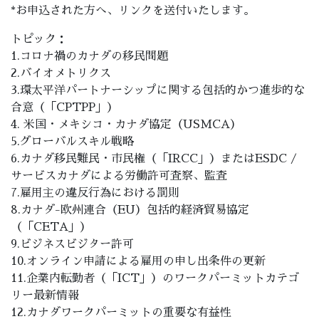
*お申込された方へ、リンクを送付いたします。
トピック：
1.コロナ禍のカナダの移民問題
2.バイオメトリクス
3.環太平洋パートナーシップに関する包括的かつ進歩的な
合意（「CPTPP」）
4. 米国・メキシコ・カナダ協定（USMCA）
5.グローバルスキル戦略
6.カナダ移民難民・市民権（「IRCC」）またはESDC /
サービスカナダによる労働許可査察、監査
7.雇用主の違反行為における罰則
8.カナダ-欧州連合（EU）包括的経済貿易協定
（「CETA」）
9.ビジネスビジター許可
10.オンライン申請による雇用の申し出条件の更新
11.企業内転勤者（「ICT」）のワークパーミットカテゴ
リー最新情報
12.カナダワークパーミットの重要な有益性