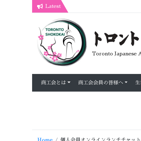
Latest
7月オープンライブラリーカフェ
トロント生活不安疑問質問懇談会
Toronto Japanese A
商工会とは
商工会会員の皆様へ
生
Home
個人会員オンラインランチチャット