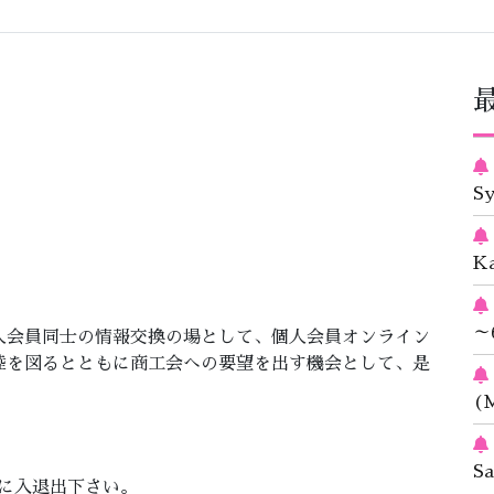
S
K
～
人会員同士の情報交換の場として、個人会員オンライン
睦を図るとともに商工会への要望を出す機会として、是
(M
S
に入退出下さい。