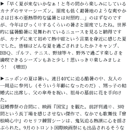
▶「早く夏が来ないかなぁ！と冬の間から楽しみにしている
カナダのサマーシーズン。湿度も低く避暑地のような爽やか
さは日本の亜熱帯的な猛暑とは対照的…」のはずなのです
が、今年はびっくりするくらいの暑さと湿度でしたね。世界
的に猛暑酷暑に見舞われているニュースを見ると納得です
が、カナダに来て初めて熱中症という言葉を身近に感じた夏
でした。皆様はどんな夏を過ごされましたか？キャンプ、
BBQ、ゴルフ、テニス、野球等々、野外で過ごす楽しさを
満喫できるシーズンもあと少し！思いっきり楽しみましょ
う! （増田）
▶ニッポンの夏は暑い。連日40℃に迫る酷暑の中、友人の
一周忌に参列し（そういう年齢になったのだ）、甥っ子の結
婚式に出席し、父の傘寿を祝い、祖母の墓前に花を手向け
た。
冠婚葬祭の合間に、映画『国宝』を観た。前評判通り、3時
間という長丁場を感じさせない傑作で、なかでも歌舞伎『曾
根崎心中』のセリフ練習シーンは、鬼気迫る熱演に心を揺さ
ぶられた。9月のトロント国際映画祭にも出品されるそうな