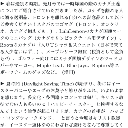
▶ 春は送別の時期。先月号では一時帰国の際のカナダ土産
についてご紹介させていただきましたが、カナダを離れる人
に贈る送別品、トロントを離れる自分への記念品として以下
ご参考ください！スタバのロゴマグ（トロント、オンタリ
オ、カナダで揃えても！）、LuluLemonのカナダ国旗マー
クのミニバッグ（カナダオリンピックチーム用デザイン）、
Rootsのカナダロゴ入りＴシャツ＆スウェット（日本で来て
る人少ないはず…）、メープルリーフ銀貨（投資として金貨
も?!）、ゴルファー向けにはカナダ国旗デザインのウッドカ
バーやマーカー、Maple Leaf、Blue Jays、Raptors等ス
ポーツチームのグッズなど。（増田）
▶ 夏時間 (Daylight Saving Time)が始まり、街にはイー
スターバニーやエッグのお菓子と飾りがあふれ、いよいよ春
を感じます。多文化・多国籍トロントでは毎年、キリスト教
徒でない人も多いのに「ハッピーイースター」と挨拶するな
んて！という論争が起こりますが、カナダの首相が「ハッピ
ー ロングウィークエンド！」と言うと今度はキリスト教徒
が、イースター連休なのにわざわざ避けるなんて尊重してく