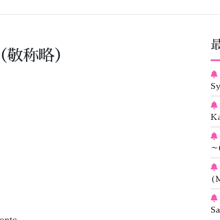
（敬称略）
S
K
～
(M
S