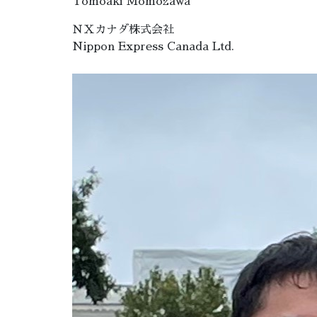
Tomoaki Momozawa
ＮＸカナダ株式会社
Nippon Express Canada Ltd.