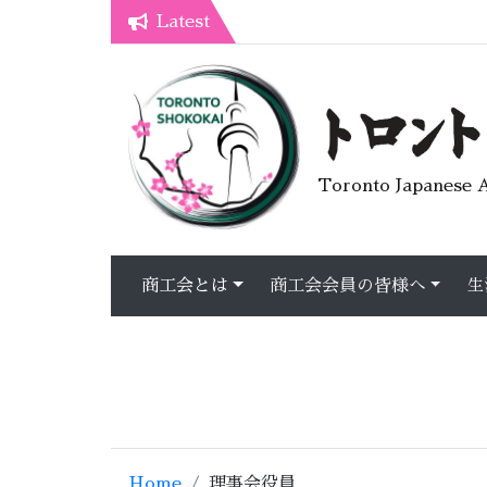
Latest
夏の
7月オープンライブラリーカフェ
トロント生活不安疑問質問懇談会
Toronto Japanese A
商工会とは
商工会会員の皆様へ
生
Home
理事会役員