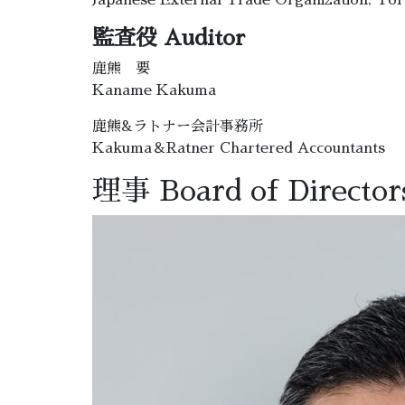
Japanese External Trade Organization, To
監査役 Auditor
鹿熊 要
Kaname Kakuma
鹿熊&ラトナー会計事務所
Kakuma＆Ratner Chartered Accountants
理事 Board of Director