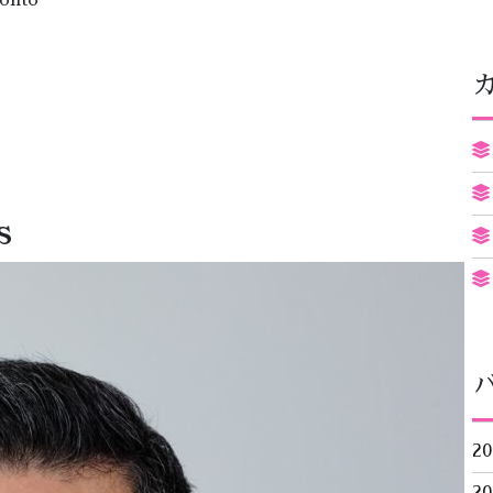
ronto
s
2