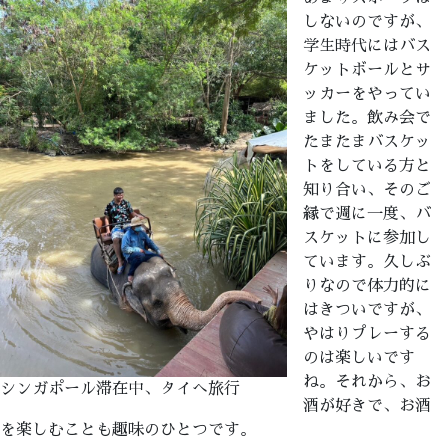
しないのですが、
学生時代にはバス
ケットボールとサ
ッカーをやってい
ました。飲み会で
たまたまバスケッ
トをしている方と
知り合い、そのご
縁で週に一度、バ
スケットに参加し
ています。久しぶ
りなので体力的に
はきついですが、
やはりプレーする
のは楽しいです
ね。それから、お
シンガポール滞在中、タイへ旅行
酒が好きで、お酒
を楽しむことも趣味のひとつです。