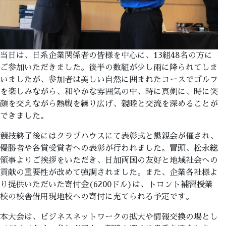
当日は、日系企業関係者の皆様を中心に、13組48名の方に
ご参加いただきました。後半の数組が少し雨に降られてしま
いましたが、参加者は美しい自然に囲まれたコースでゴルフ
を楽しみながら、和やかな雰囲気の中、時に真剣に、時に笑
顔を交えながら熱戦を繰り広げ、親睦と交流を深めることが
できました。
競技終了後にはクラブハウスにて表彰式と懇親会が催され、
優勝者や各賞受賞者への表彰が行われました。冒頭、松永総
領事よりご挨拶をいただき、日加両国の友好と地域社会への
貢献の重要性が改めて強調されました。また、企業各社様よ
り提供いただいた寄付金(6200ドル)は、トロント補習授業
校の校舎借用現地校への寄付に充てられる予定です。
本大会は、ビジネスネットワークの拡大や情報交換の場とし