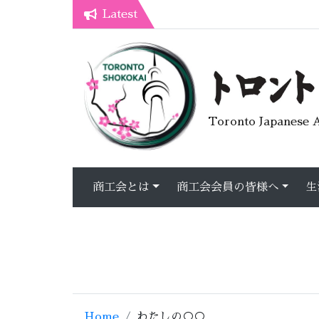
Latest
7月オープンライブラリーカフェ
トロント生活不安疑問質問懇談会
Toronto Japanese A
商工会とは
商工会会員の皆様へ
生
Home
わたしの○○