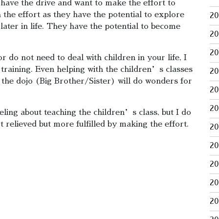
 have the drive and want to make the effort to
h the effort as they have the potential to explore
2
later in life. They have the potential to become
2
2
 do not need to deal with children in your life, I
 training. Even helping with the children’s classes
2
e the dojo (Big Brother/Sister) will do wonders for
2
2
ling about teaching the children’s class, but I do
t relieved but more fulfilled by making the effort.
2
2
2
2
2