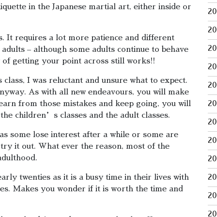
uette in the Japanese martial art, either inside or
2
2
. It requires a lot more patience and different
2
 adults – although some adults continue to behave
of getting your point across still works!!
2
 class, I was reluctant and unsure what to expect.
2
y anyway. As with all new endeavours, you will make
learn from those mistakes and keep going, you will
2
 the children’s classes and the adult classes.
2
as some lose interest after a while or some are
2
try it out. What ever the reason, most of the
adulthood.
2
rly twenties as it is a busy time in their lives with
2
ies. Makes you wonder if it is worth the time and
2
2