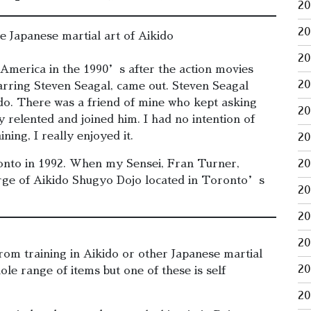
2
2
e Japanese martial art of Aikido
2
America in the 1990’s after the action movies
2
ing Steven Seagal, came out. Steven Seagal
kido. There was a friend of mine who kept asking
2
ly relented and joined him. I had no intention of
ning, I really enjoyed it.
2
ronto in 1992. When my Sensei, Fran Turner,
2
harge of Aikido Shugyo Dojo located in Toronto’s
2
2
2
rom training in Aikido or other Japanese martial
2
hole range of items but one of these is self
2