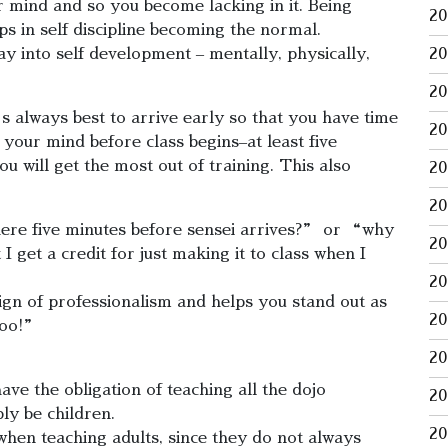
r mind and so you become lacking in it. Being
2
eps in self discipline becoming the normal.
ay into self development – mentally, physically,
2
2
s always best to arrive early so that you have time
2
your mind before class begins–at least five
u will get the most out of training. This also
2
2
ere five minutes before sensei arrives?” or “why
2
I get a credit for just making it to class when I
2
sign of professionalism and helps you stand out as
2
too!”
2
ave the obligation of teaching all the dojo
2
ly be children.
2
when teaching adults, since they do not always