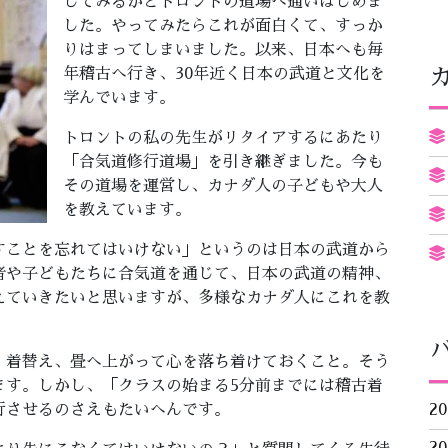
してみるかとトロントの道場へ通いはじめま
した。やってみたらこれが面白くて、すっか
りはまってしまいました。以来、日本へも毎
年稽古へ行き、30年近く日本の武道と文化を
学んでいます。
トロントの私の先生がリタイアするにあたり
「合気道修行道場」を引き継ぎました。今も
その道場を運営し、カナダ人の子どもや大人
を教えています。
すことを忘れてはいけない」というのは日本の武道から
者や子どもたちに合気道を通じて、日本の武道の精神、
えていきたいと思いますが、多様なカナダ人にこれを教
、着替え、畳へ上がって心を落ち着けておくこと。そう
ます。しかし、「クラスの始まる5分前までには稽古着
行させるのさえもたいへんです。
2