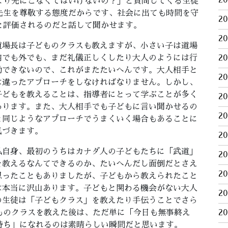
2
より先にこなくてはいけないの？」と質問してくる生徒
先生を尊敬する態度だからです、社会に出ても時間を守
2
と評価されるのだと話して聞かせます。
2
道場長は子どものクラスも教えますが、小さい子は道場
内でも外でも、まだ礼儀正しくしたり大人のようには行
2
動できないので、これがまたたいへんです。大人相手と
2
は違ったアプローチをしなければなりません。しかし、
子どもを教えることは、指導者にとって学ぶことが多く
2
あります。また、大人相手でも子どもに言い聞かせるの
2
と同じようなアプローチでうまくいく場合もあることに
気づきます。
2
私自身、最初のうちはカナダ人の子どもたちに「武道」
2
を教えるなんてできるのか、たいへんだし面倒だとさえ
2
思ったこともありましたが、子どもから教えられたこと
は本当に沢山あります。子どもと関わる機会がない大人
2
の生徒は「子どもクラス」を教えたり手伝うことでさら
ものクラスを教えた後は、ただ単に「今日も無事終え
2
持ち」になれるのは素晴らしい瞬間だと思います。