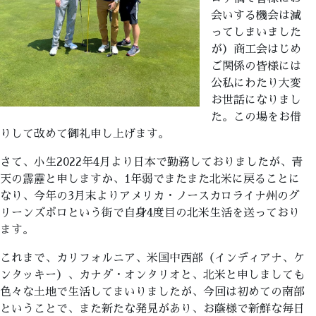
会いする機会は減
ってしまいました
が）商工会はじめ
ご関係の皆様には
公私にわたり大変
お世話になりまし
た。この場をお借
りして改めて御礼申し上げます。
さて、小生2022年4月より日本で勤務しておりましたが、青
天の霹靂と申しますか、1年弱でまたまた北米に戻ることに
なり、今年の3月末よりアメリカ・ノースカロライナ州のグ
リーンズボロという街で自身4度目の北米生活を送っており
ます。
これまで、カリフォルニア、米国中西部（インディアナ、ケ
ンタッキー）、カナダ・オンタリオと、北米と申しましても
色々な土地で生活してまいりましたが、今回は初めての南部
ということで、また新たな発見があり、お蔭様で新鮮な毎日