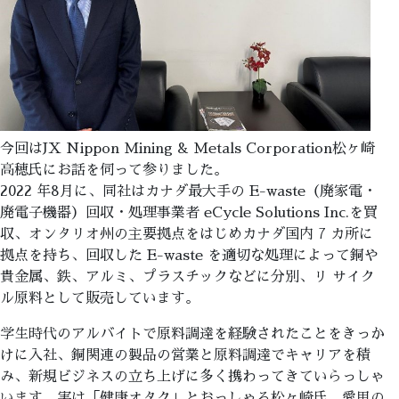
今回はJX Nippon Mining & Metals Corporation松ヶ崎
高穂氏にお話を伺って参りました。
2022 年8月に、同社はカナダ最大手の E-waste（廃家電・
廃電子機器）回収・処理事業者 eCycle Solutions Inc.を買
収、オンタリオ州の主要拠点をはじめカナダ国内 7 カ所に
拠点を持ち、回収した E-waste を適切な処理によって銅や
貴金属、鉄、アルミ、プラスチックなどに分別、リ サイク
ル原料として販売しています。
学生時代のアルバイトで原料調達を経験されたことをきっか
けに入社、銅関連の製品の営業と原料調達でキャリアを積
み、新規ビジネスの立ち上げに多く携わってきていらっしゃ
います。実は「健康オタク」とおっしゃる松ヶ崎氏、愛用の