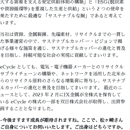
大する需要を支える安定供給体制の構築」と「ESG(脱炭素
や資源循環等)を重視した生産と供給」という 2 つの使命を
果たすために最適な 「サステナブルな銅」であると考えて
います。
当社は資源、金属製錬、先端素材、リサイクルまでの一貫し
た事業運営の中で、サステナブルカッパ ー・ビジョンで掲
げる様々な施策を通じ、サステナブルカッパーの進化と普及
を目指し、持続可能な社会の実現に貢献してまいります。
eCycle としても、電気・電子機器メーカーとのリサイクル
サプライチェーンの構築や、ネットワークを活用した北米か
らのリサイクル原料のさらなる増集荷に寄与し、サステナブ
ルカッパーの進化と普及を目指してまいります。 最近のニ
ュースとして、2023 年 2 月にJX金属が全株式を保有して
いる eCycle の株式の一部を双日株式会社が取得し、出資参
画することとなりました。
-今後ますます成長が期待されますね。ここで、松ヶ崎さん
ご自身についてお伺いいたします。ご出身はどちらですか。