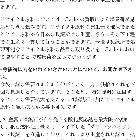
きます。
リサイクル原料においては eCycle の買収により増集荷が見
込める点も強みです。リサイクル原料の発生元を確保できた
ことで、原料から日本の製錬所での生産、さらにその下工程
での生産を一貫して行うことができます。今後は製錬所で処
理可能なリサイクル原料の品目の取り扱いを eCycle におい
て増やすこと で増集荷を図ってまいります。
-今後特に力をいれていきたいことについて、お聞かせ下さ
い。
今後、銅の需要はますます伸びていく一方、供給はこれを下
回る見通しとなっています。そのため、 特に原料に注目す
ると、この需要拡大を支えるには銅鉱石に加えてリサイクル
原料の活用拡大が必要不可欠 です。
JX 金属では鉱石が自ら発する酸化反応熱を最大限に活用
し、化石燃料使用量をミニマイズした「グリ ーンハイブリ
ッド製錬」を推進しており、これにより生産された銅は「拡