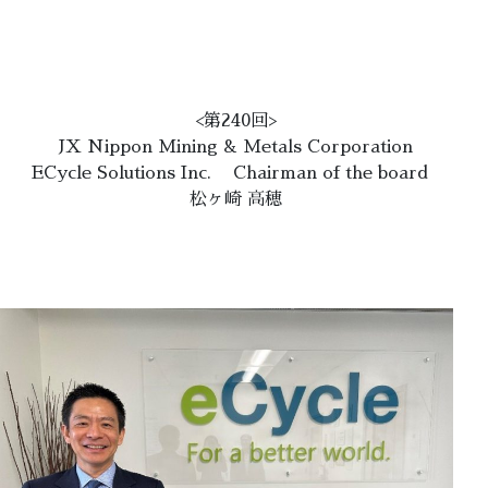
<第240回>
JX Nippon Mining & Metals Corporation
ECycle Solutions Inc. Chairman of the board
松ヶ崎 高穂