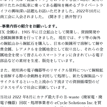
折りたたみ自転車に乗ってある趣味を極めるプライベートラ
イフの興味深い話題もお話いただきました。2022年10月に
商工会に入会されました。（聞き手：酒井智子）
-事業内容の紹介をお願いします。
JX 金属は、1905 年に日立鉱山として開業し、資源開発や
金属製錬事業を行ってきました。 現在では、チリ等の海外
の銅鉱山から銅鉱石を購入し、日本の製錬所で溶解して銅や
貴金属、レアメタルを金属地金として取り出し、それらの金
属地金を使って皆さんのスマートフォンに含まれている電子
部品などの素材を生産、販売をしています。
また、使用済の電子機器等のリサイクル原料について銅精鉱
を溶解する際の余剰熱を利用して処理し、新たな銅製品へリ
サイクルするといった上流から下流までの資源循環型のビ
ジネスモデルで社会に貢献しています。
当社は 2022 年8月にカナダ最大手の E-waste（廃家電・廃
電子機器）回収・処理事業者の eCycle Solutions Inc.を買