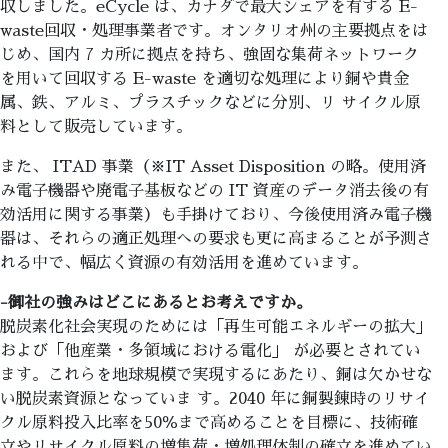
収しました。eCycle は、カナダで最大シェアを有する E-
waste回収・処理事業者です。オンタリオ州の主要拠点をは
じめ、国内 7 カ所に拠点を持ち、強固な集荷ネットワーク
を用いて回収する E-waste を適切な処理により銅や貴金
属、鉄、アルミ、プラスチックなどに分別、リ サイクル原
料として販売しています。
また、 ITAD 事業（※IT Asset Disposition の略。使用済
み電子機器や廃電子基板などの IT 資産のデータ消去後の有
効活用に関する事業）も手掛けており、今後使用済み電子機
器は、それらの適正処理への要求も更に高まることが予測さ
れる中で、幅広く資源の有効活用を進めています。
-御社の強みはどこにあるとお考えですか。
脱炭素化社会実現のためには「再生可能エネルギーの拡大」
および「他産業・多領域における電化」 が必要とされてい
ます。これらを地球規模で実現するにあたり、銅は欠かせな
い脱炭素資源となっていま す。2040 年に銅製錬時のリサイ
クル原料投入比率を50％まで高めることを目標に、技術確
立やリサイクル原料の増集荷・増処理体制の確立を進めてい