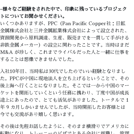
-様々なご経験をされた中で、印象に残っているプロジェク
トについてお聞かせください。
いくつかありますが、PPC（Pan Pacific Copper社：日鉱
金属株式会社と三井金属鉱業株式会社によって設立された、
資源開発から原料調達、生産、販売までを一貫して手がける
非鉄金属メーカー）の設立に関わったことです。当時はまだ
M&A が珍しく、これまでライバルだった人と一緒に仕事を
することは想像できませんでした。
入社10年目、当時私は30代でしたのでいい経験となりまし
た。PPCが中国に現地法人を立ち上げるということで、その
後上海へ行くことになりました。そこでは一から中国のマー
ケットを開拓していくという任務に携わり、丁度中国が成長
途上にあったので、とても活気がありました。トータルで 1
年 9 カ月しかいませんでしたが、当時開拓したお客様とは
今でも交流があり嬉しく思います。
その後は先程お話したように、そのまま横滑りでアメリカに
転勤になり、トレーニーのビザでとある会社に就職し、管理