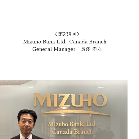
＜第239回＞
Mizuho Bank Ltd., Canada Branch
General Manager 長澤 孝之