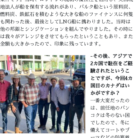
地法人が船を保有する流れがあり、バルク船という原料炭、
燃料炭、鉄鉱石を積むような大きな船のファイナンスに何隻
も関わった後、最後としてLNG船に携わりました。当時は
他の邦銀とシンジケーションを組んでやりました。その時に
は我々がアレンジをさせてもらったということもあり、また
金額も大きかったので、印象に残っています。
-その後、アジアで
2カ国で駐在をご経
験されたというこ
とですが、今回4カ
国目のカナダはい
かがですか？
一番大変だったの
は、前任地のバン
コクは冬のない国
でしたので、冬に
備えてコートやブ
ーツなどの防寒着