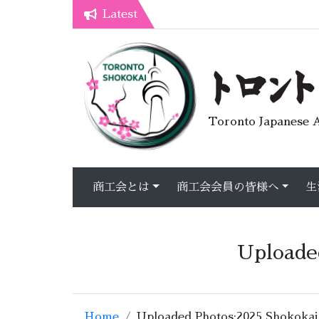
Latest
夏のランチ会
7月オープンライブラリーカフェ
トロント生活不安疑問質問懇談会
Toronto Japanese A
商工会とは
商工会会員の皆様へ
生
Uploade
Home
Uploaded Photos:2025 Shokokai