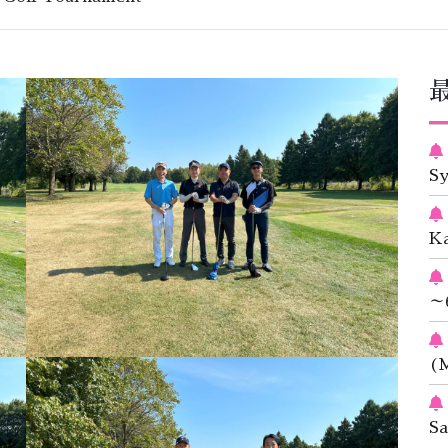
S
K
～
(M
S