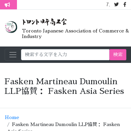
7月オープンライ
トロント生活不安疑問質問懇談会
Toronto Japanese Association of Commerce &
Industry
検索
Fasken Martineau Dumoulin
LLP協賛： Fasken Asia Series
Home
Fasken Martineau Dumoulin LLP協賛： Fasken