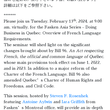
詳細は以下をご参照下さい。
*******
th
Please join us Tuesday, February 13
, 2024, at 9:00
am, virtually, for the Fasken Asia Series – Doing
Business in Quebec: Overview of French Language
Requirements.
The seminar will shed light on the significant
changes brought about by Bill 96,
An Act respecting
French, the official and common language of Québec
,
whose main provisions took effect on June 1, 2022,
and in 2023. In addition to a major reform of the
Charter of the French Language, Bill 96 also
amended Quebec’s Charter of Human Rights and
Freedoms, and Civil Code.
This session, hosted by
Steven F. Rosenhek
featuring
Antoine Aylwin
and
Iara Griffith
from
Fasken’s Montreal office, will provide an in-depth