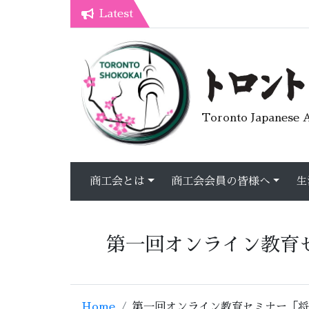
Latest
7月オープンライブラリーカフェ
トロント生活不安疑問質問懇談会
Toronto Japanese A
商工会とは
商工会会員の皆様へ
生
第一回オンライン教育
Home
第一回オンライン教育セミナー「将