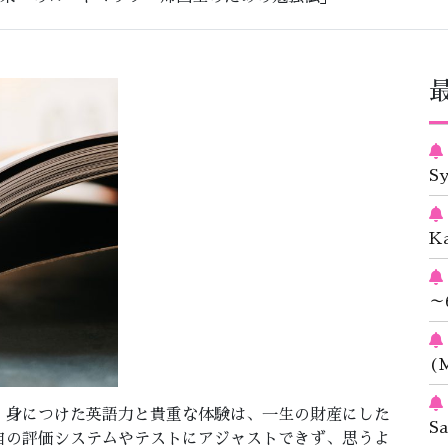
S
K
～
(M
、身につけた英語力と貴重な体験は、一生の財産にした
S
自の評価システムやテストにアジャストできず、思うよ