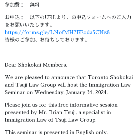
参加費： 無料
お申込： 以下のURLより、お申込フォームへのご入力
をお願いいたします。
https://forms.gle/LNofMH7EEoda5CNz8
皆様のご参加、お待ちしております。
– – – – – – – – – – – – – – – – – – – – – – – – – – –
Dear Shokokai Members,
We are pleased to announce that Toronto Shokokai
and Tsuji Law Group will host the Immigration Law
Seminar on Wednesday, January 31, 2024.
Please join us for this free informative session
presented by Mr. Brian Tsuji, a specialist in
Immigration Law of Tsuji Law Group.
This seminar is presented in English only.