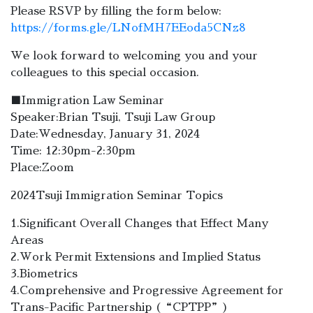
Please RSVP by filling the form below:
https://forms.gle/LNofMH7EEoda5CNz8
We look forward to welcoming you and your
colleagues to this special occasion.
■Immigration Law Seminar
Speaker:Brian Tsuji, Tsuji Law Group
Date:Wednesday, January 31, 2024
Time: 12:30pm-2:30pm
Place:Zoom
2024Tsuji Immigration Seminar Topics
1.Significant Overall Changes that Effect Many
Areas
2.Work Permit Extensions and Implied Status
3.Biometrics
4.Comprehensive and Progressive Agreement for
Trans-Pacific Partnership (“CPTPP”)