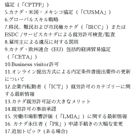
協定（「CPTPP」）
5.カナダ・米国・メキシコ協定（「CUSMA」）
6.グローバルスキル戦略
7.移民、難民および市民権カナダ（「IRCC」）または
ESDC /サービスカナダによる就労許可検査/監査
8.雇用主による違反に対する罰則
9.カナダ・欧州連合（EU）包括的経済貿易協定
（「CETA」）
10.Business visitor許可
11.オンライン提出方式による内定条件書提出要件の更新
について
12.企業内転勤者（「ICT」）就労許可のカテゴリーに関
する最新情報
13.カナダ就労許可証の大きなメリット
14.就労許可の事前承認
15. 労働市場影響評価（「LMIA」）に関する最新情報
16. カナダ永住者 (「PR」) 申請手続きの大幅な変更
17.追加トピック (ある場合)