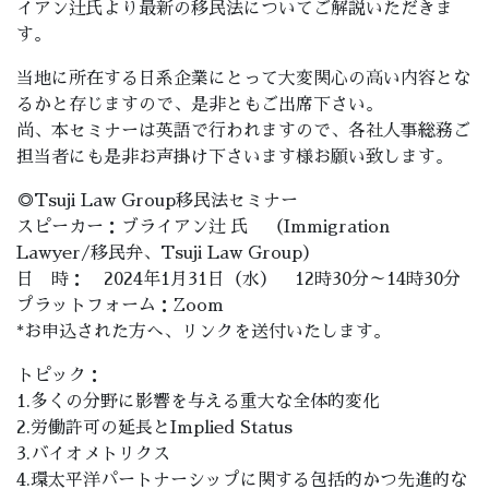
イアン辻氏より最新の移民法についてご解説いただきま
す。
当地に所在する日系企業にとって大変関心の高い内容とな
るかと存じますので、是非ともご出席下さい。
尚、本セミナーは英語で行われますので、各社人事総務ご
担当者にも是非お声掛け下さいます様お願い致します。
◎Tsuji Law Group移民法セミナー
スピーカー：ブライアン辻 氏 （Immigration
Lawyer/移民弁、Tsuji Law Group）
日 時： 2024年1月31日（水） 12時30分～14時30分
プラットフォーム：Zoom
*お申込された方へ、リンクを送付いたします。
トピック：
1.多くの分野に影響を与える重大な全体的変化
2.労働許可の延長とImplied Status
3.バイオメトリクス
4.環太平洋パートナーシップに関する包括的かつ先進的な