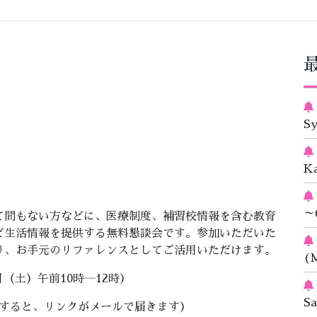
S
K
～
て間もない方などに、医療制度、補習校情報を含む教育
ど生活情報を提供する無料懇談会です。参加いただいた
り、お手元のリファレンスとしてご活用いただけます。
(M
日（土）午前10時―12時）
S
了すると、リンクがメールで届きます）