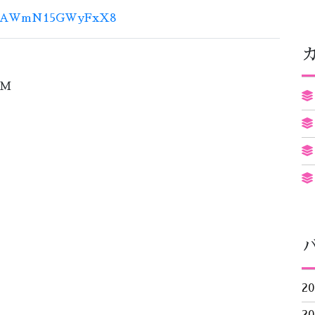
YNYAWmN15GWyFxX8
PM
2