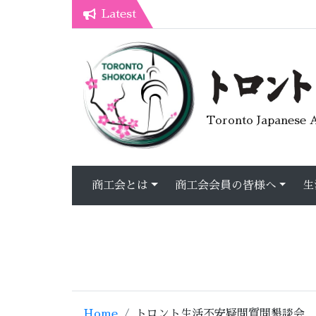
Latest
7月オープンライブラリーカフェ
トロント生活不安疑問質問懇談会
Toronto Japanese A
商工会とは
商工会会員の皆様へ
生
Home
トロント生活不安疑問質問懇談会