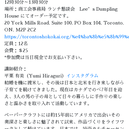
12時30分～13時30分
場所：商工会事務局 ランチ懇談会 Lee’s Dumpling
House にてオーダー予定です。
20 York Mills Road, Suite 100, PO Box 104, Toronto,
ON, M2P 2C2
https://torontoshokokai.org/%e4%ba%8b%e5%8b%99
定員：12名
会費：＄25
*参加費は当日現金でお支払い下さい。
講師紹介：
平栗 有美（Yumi Hiraguri）
インスタグラム
結婚を機に渡米し、その後は日本と北米を行き来しながら
子育てを続けてきました。現在はカナダでのべ7年目を迎
え、3人の男の子の母として日々の暮らしに手作りの楽し
さと温かさを取り入れて活動しています。
ペーパークラフトには約15年前にアメリカで出会いその
奥深さと楽しさに魅了されて以来、作品づくりをライフワ