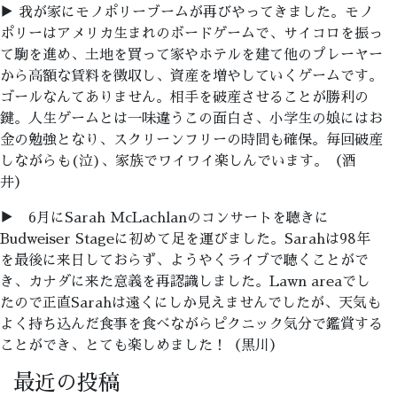
▶ 我が家にモノポリーブームが再びやってきました。モノ
ポリーはアメリカ生まれのボードゲームで、サイコロを振っ
て駒を進め、土地を買って家やホテルを建て他のプレーヤー
から高額な賃料を徴収し、資産を増やしていくゲームです。
ゴールなんてありません。相手を破産させることが勝利の
鍵。人生ゲームとは一味違うこの面白さ、小学生の娘にはお
金の勉強となり、スクリーンフリーの時間も確保。毎回破産
しながらも(泣)、家族でワイワイ楽しんでいます。（酒
井）
▶ 6月にSarah McLachlanのコンサートを聴きに
Budweiser Stageに初めて足を運びました。Sarahは98年
を最後に来日しておらず、ようやくライブで聴くことがで
き、カナダに来た意義を再認識しました。Lawn areaでし
たので正直Sarahは遠くにしか見えませんでしたが、天気も
よく持ち込んだ食事を食べながらピクニック気分で鑑賞する
ことができ、とても楽しめました！（黒川）
最近の投稿