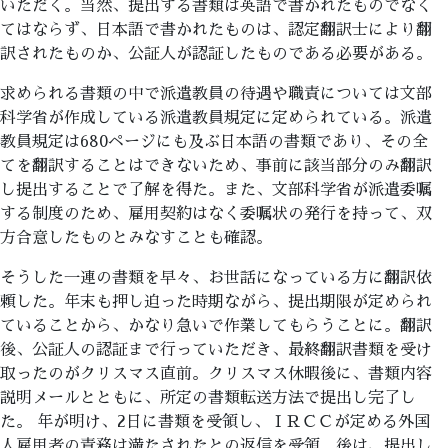
いただく。当然、提出する書類は英語で書かれたものでなく
てはならず、日本語で書かれたものは、認定翻訳士により翻
訳されたものか、公証人が認証したものである必要がある。
求められる書類の中で派遣教員の待遇や職責については文部
科学省が作成している派遣教員規定に定められている。派遣
教員規定は680ページにも及ぶ日本語の書類であり、その全
てを翻訳することはできないため、事前に該当部分のみ翻訳
し提出することで了解を得た。また、文部科学省が派遣委嘱
する制度のため、雇用契約はなく委嘱状の発行を持って、双
方合意したものとみなすことも確認。
そうした一連の書類を早々、お世話になっている方に翻訳依
頼した。年末も押し迫った時期ながら、提出期限が定められ
ていることから、かなり急いで作業してもらうことに。翻訳
後、公証人の認証まで行っていただき、最終翻訳書類を受け
取ったのがクリスマス直前。クリスマス休暇後に、書類内容
説明メールとともに、所定の書類転送方法で提出し完了し
た。 年が明け、2日に書類を受領し、ＩＲＣＣが定める外国
人雇用者の責務は満たされたとの返信を受領。後は、提出し