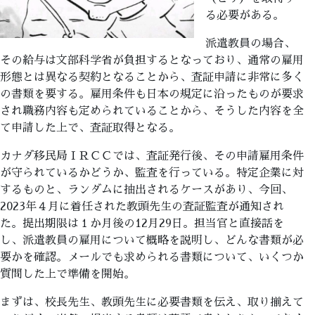
る必要がある。
派遣教員の場合、
その給与は文部科学省が負担するとなっており、通常の雇用
形態とは異なる契約となることから、査証申請に非常に多く
の書類を要する。雇用条件も日本の規定に沿ったものが要求
され職務内容も定められていることから、そうした内容を全
て申請した上で、査証取得となる。
カナダ移民局ＩＲＣＣでは、査証発行後、その申請雇用条件
が守られているかどうか、監査を行っている。特定企業に対
するものと、ランダムに抽出されるケースがあり、今回、
2023年４月に着任された教頭先生の査証監査が通知され
た。提出期限は１か月後の12月29日。担当官と直接話を
し、派遣教員の雇用について概略を説明し、どんな書類が必
要かを確認。メールでも求められる書類について、いくつか
質問した上で準備を開始。
まずは、校長先生、教頭先生に必要書類を伝え、取り揃えて