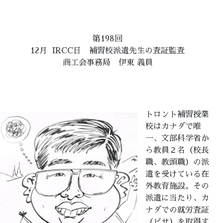
第198回
12月 IRCC日 補習校派遣先生の査証監査
商工会事務局 伊東 義員
トロント補習授業
校はカナダで唯
一、文部科学省か
ら教員２名（校長
職、教頭職）の派
遣を受けている在
外教育施設。その
派遣に当たり、カ
ナダでの就労査証
（ビサ）を取得す