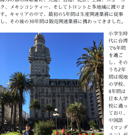
海外の都市は順番に、大連、香港、北京、上海、ニューヨー
ク、メキシコシティー、そしてトロントと多地域に渡りま
す。キャリアの中で、最初の5年間は生産関連業務に従事
し、その後の30年間は販売関連業務に携わってきました。
小学生時
代に台湾
で6年間
を過ご
し、その
うち2年
間は現地
の学校、
4年間は
日本人学
校に通っ
ており、
中国語
（マンダ