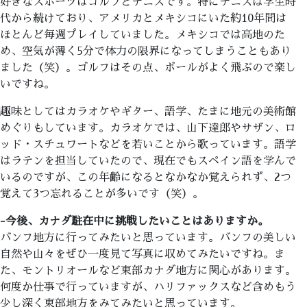
好きなスポーツはゴルフとテニスです。特にテニスは学生時
代から続けており、アメリカとメキシコにいた約10年間は
ほとんど毎週プレイしていました。メキシコでは高地のた
め、空気が薄く5分で体力の限界になってしまうこともあり
ました（笑）。ゴルフはその点、ボールがよく飛ぶので楽し
いですね。
趣味としてはカラオケやギター、語学、たまに地元の美術館
めぐりもしています。カラオケでは、山下達郎やサザン、ロ
ッド・スチュワートなどを若いことから歌っています。語学
はラテンを担当していたので、現在でもスペイン語を学んで
いるのですが、この年齢になるとなかなか覚えられず、2つ
覚えて3つ忘れることが多いです（笑）。
-今後、カナダ駐在中に挑戦したいことはありますか。
バンフ地方に行ってみたいと思っています。バンフの美しい
自然や山々をぜひ一度見て写真に収めてみたいですね。ま
た、モントリオールなど東部カナダ地方に関心があります。
何度か仕事で行っていますが、ハリファックスなど含めもう
少し深く東部地方をみてみたいと思っています。