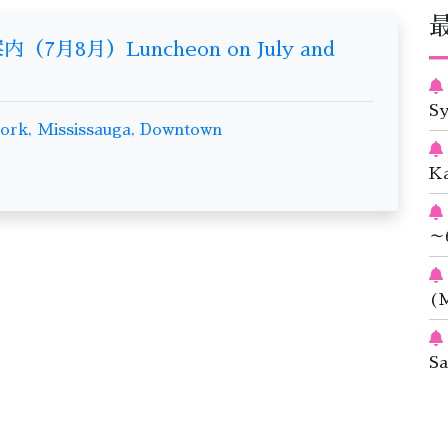
月8月）Luncheon on July and
S
rk, Mississauga, Downtown
K
～
(M
S