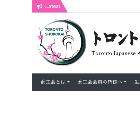
Latest
7月オープンライブラリーカフェ
トロント生活不安疑問質問懇談会
Toronto Japanese A
商工会とは
商工会会員の皆様へ
生