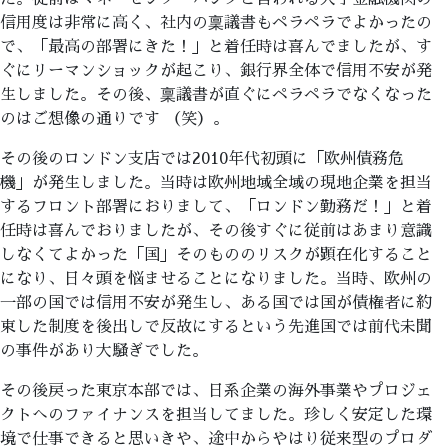
信用度は非常に高く、社内の稟議書もペラペラでよかったの
で、「最高の部署にきた！」と着任時は喜んでましたが、す
ぐにリーマンショックが起こり、銀行界全体で信用不安が発
生しました。その後、稟議書が直ぐにペラペラでなくなった
のはご想像の通りです （笑）。
その後のロンドン支店では2010年代初頭に「欧州債務危
機」が発生しました。当時は欧州地域全域の現地企業を担当
するフロント部署におりまして、「ロンドン勤務だ！」と着
任時は喜んでおりましたが、その後すぐに従前はあまり意識
しなくてよかった「国」そのもののリスクが顕在化すること
になり、日々頭を悩ませることになりました。当時、欧州の
一部の国では信用不安が発生し、ある国では国が債権者に約
束した制度を後出しで反故にするという先進国では前代未聞
の事件があり大騒ぎでした。
その後戻った東京本部では、日系企業の海外事業やプロジェ
クトへのファイナンスを担当してました。珍しく安定した環
境で仕事できると思いきや、途中からやはり従来型のプロダ