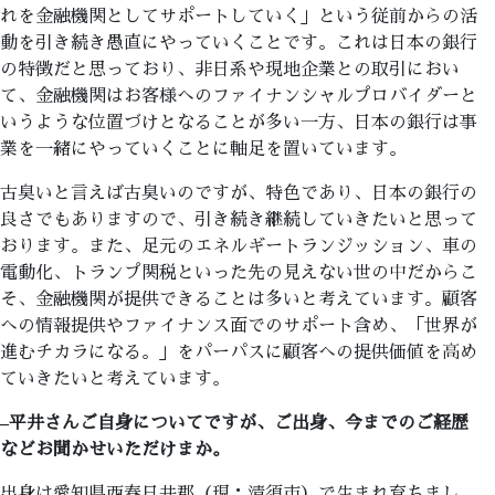
れを金融機関としてサポートしていく」という従前からの活
動を引き続き愚直にやっていくことです。これは日本の銀行
の特徴だと思っており、非日系や現地企業との取引におい
て、金融機関はお客様へのファイナンシャルプロバイダーと
いうような位置づけとなることが多い一方、日本の銀行は事
業を一緒にやっていくことに軸足を置いています。
古臭いと言えば古臭いのですが、特色であり、日本の銀行の
良さでもありますので、引き続き継続していきたいと思って
おります。また、足元のエネルギートランジッション、車の
電動化、トランプ関税といった先の見えない世の中だからこ
そ、金融機関が提供できることは多いと考えています。顧客
への情報提供やファイナンス面でのサポート含め、「世界が
進むチカラになる。」をパーパスに顧客への提供価値を高め
ていきたいと考えています。
–
平井さんご自身についてですが、ご出身、今までのご経歴
などお聞かせいただけまか。
出身は愛知県西春日井郡（現：清須市）で生まれ育ちまし