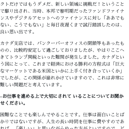
クトだけではもうダメだ、新しい領域に挑戦だ！ということ
で駆り出され、当時、本邦で黎明期だったファンドファイナ
ンスやデジタルアセットへのファイナンスに対し「ああでも
ない、こうでもない」と毎日夜遅くまで試行錯誤したのは、
良い思い出です。
カナダ支店では、バンクーバーオフィスの閉鎖等もあったも
のの、比較的安定して過ごしておりましたが、やはりここへ
きてトランプ関税といった難問が発生しました。カナダとい
う国にとって、これまで経済における勝利の方程式は「巨大
なマーケットである米国といかに上手く付き合っていくか」
でしたが、この関係が崩れかけていますので、これは非常に
難しい問題だと考えています。
–
お仕事を進める上で大切にされて
いることについてお聞か
せください。
困難なことでも楽しんでやることです。仕事は面白いことば
かりではないですが、人生の長い時間を仕事に費やすのであ
れば、「楽しい」と思いながらやった方がよいですので、ど