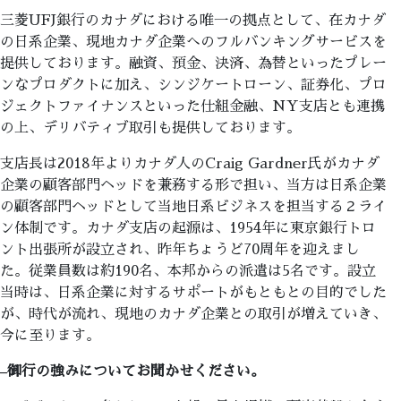
三菱UFJ銀行のカナダにおける唯一の拠点として、在カナダ
の日系企業、現地カナダ企業へのフルバンキングサービスを
提供しております。融資、預金、決済、為替といったプレー
ンなプロダクトに加え、シンジケートローン、証券化、プロ
ジェクトファイナンスといった仕組金融、NY支店とも連携
の上、デリバティブ取引も提供しております。
支店長は2018年よりカナダ人のCraig Gardner氏がカナダ
企業の顧客部門ヘッドを兼務する形で担い、当方は日系企業
の顧客部門ヘッドとして当地日系ビジネスを担当する２ライ
ン体制です。カナダ支店の起源は、1954年に東京銀行トロ
ント出張所が設立され、昨年ちょうど70周年を迎えまし
た。従業員数は約190名、本邦からの派遣は5名です。設立
当時は、日系企業に対するサポートがもともとの目的でした
が、時代が流れ、現地のカナダ企業との取引が増えていき、
今に至ります。
–
御行の強みについてお聞かせください。