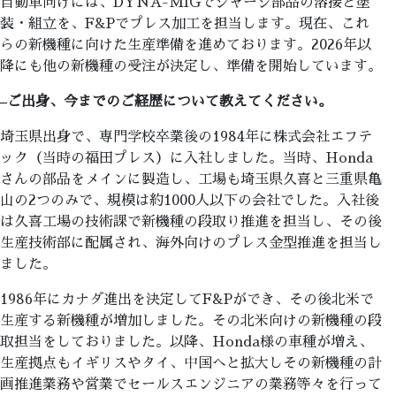
自動車向けには、DYNA-MIGでシャーシ部品の溶接と塗
装・組立を、F&Pでプレス加工を担当します。現在、これ
らの新機種に向けた生産準備を進めております。2026年以
降にも他の新機種の受注が決定し、準備を開始しています。
–
ご出身、今までのご経歴について教えてください。
埼玉県出身で、専門学校卒業後の1984年に株式会社エフテ
ック（当時の福田プレス）に入社しました。当時、Honda
さんの部品をメインに製造し、工場も埼玉県久喜と三重県亀
山の2つのみで、規模は約1000人以下の会社でした。入社後
は久喜工場の技術課で新機種の段取り推進を担当し、その後
生産技術部に配属され、海外向けのプレス金型推進を担当し
ました。
1986年にカナダ進出を決定してF&Pができ、その後北米で
生産する新機種が増加しました。その北米向けの新機種の段
取担当をしておりました。以降、Honda様の車種が増え、
生産拠点もイギリスやタイ、中国へと拡大しその新機種の計
画推進業務や営業でセールスエンジニアの業務等々を行って