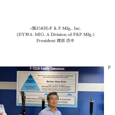
<第258回>F & P Mfg., Inc.
(DYNA-MIG, A Division of F&P Mfg.)
President 渡部 浩幸
F